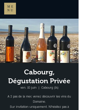
ME
NU
Cabourg,
Dégustation Privée
ven. 10 juin
  |  
Cabourg (14)
A 2 pas de la mer, venez découvrir les vins du
Domaine.
Sur invitation uniquement. N’hésitez pas à