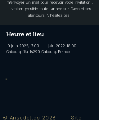
m'envoyer un mail pour recevoir votre invitation .
Livraison possible toute l'année sur Caen et ses
alentours. N’hésitez pas !
Heure et lieu
10 juin 2022, 17:00 – 11 juin 2022, 18:00
Cabourg (14), 14390 Cabourg, France
© Ansodelles 2026 - Site
créé par J♥
Mentions Légales