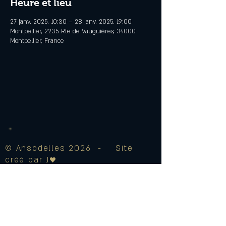
Heure et lieu
27 janv. 2025, 10:30 – 28 janv. 2025, 19:00
Montpellier, 2235 Rte de Vauguières, 34000
Montpellier, France
© Ansodelles 2026 - Site
créé par J♥
Mentions Légales