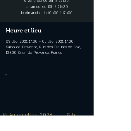
le vendredi de 18h à 21h30 ,
le samedi de 10h à 21h30
le dimanche de 10h00 à 17h00
Heure et lieu
03 déc. 2021, 17:00 – 05 déc. 2021, 17:00
Salon-de-Provence, Rue des Fileuses de Soie,
13300 Salon-de-Provence, France
© Ansodelles 2026 - Site
créé par J♥