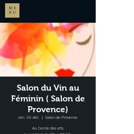
ME
NU
Salon du Vin au
Féminin ( Salon de
Provence)
ven. 03 déc.
  |  
Salon-de-Provence
Au Cercle des arts,