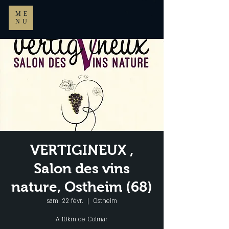
ME
NU
VERTIGINEUX ,
Salon des vins
nature, Ostheim (68)
sam. 22 févr.
  |  
Ostheim
A 10km de Colmar