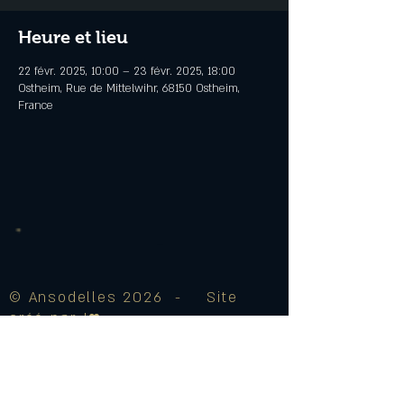
Heure et lieu
22 févr. 2025, 10:00 – 23 févr. 2025, 18:00
Ostheim, Rue de Mittelwihr, 68150 Ostheim,
France
© Ansodelles 2026 - Site
créé par J♥
Mentions Légales