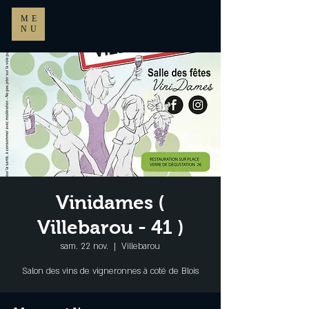
ME
NU
Vinidames (
Villebarou - 41 )
sam. 22 nov.
  |  
Villebarou
Salon des vins de vigneronnes à coté de Blois