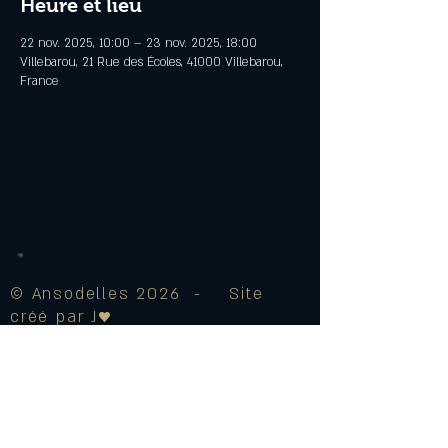
Heure et lieu
22 nov. 2025, 10:00 – 23 nov. 2025, 18:00
Villebarou, 21 Rue des Écoles, 41000 Villebarou,
France
© Ansodelles 2026 - Site
créé par J♥
Mentions Légales