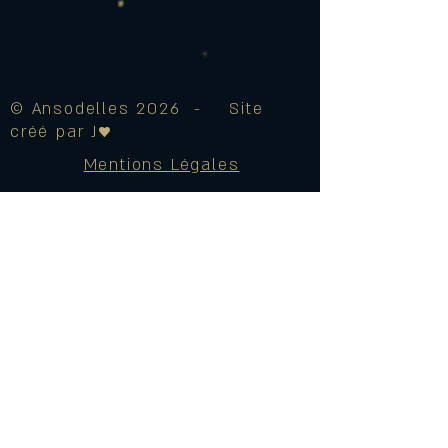
© Ansodelles 2026 - Site
créé par J♥
Mentions Légales