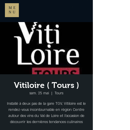
ME
NU
Vitiloire ( Tours )
sam. 25 mai
  |  
Tours
Installé à deux pas de la gare TGV, Vitiloire est le
rendez-vous incontournable en région Centre
autour des vins du Val de Loire et l'occasion de
découvrir les dernières tendances culinaires